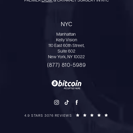
PREMIER
LASIK
& CATARACT SURGERY IN NYC
NYC
Manhattan
Kelly Vision
110 East 60th Street,
Suite 602
New York, NY 10022
(877) 810-5989
4.9 STARS 3076 REVIEWS